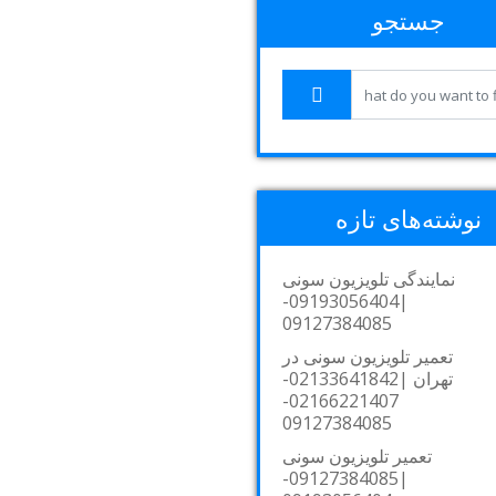
جستجو
نوشته‌های تازه
نمایندگی تلویزیون سونی
|09193056404-
09127384085
تعمیر تلویزیون سونی در
تهران |02133641842-
02166221407-
09127384085
تعمیر تلویزیون سونی
|09127384085-