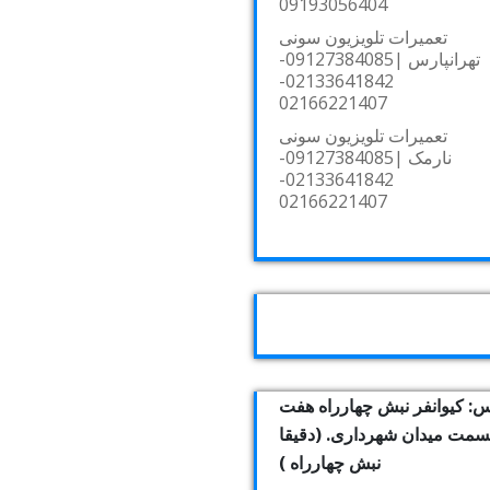
09193056404
تعمیرات تلویزیون سونی
تهرانپارس |09127384085-
02133641842-
02166221407
تعمیرات تلویزیون سونی
نارمک |09127384085-
02133641842-
02166221407
: کیوانفر نبش چهارراه هفت
بسمت میدان شهرداری. (دقیقا
نبش چهارراه )