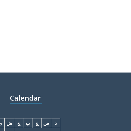
Calendar
د
س
چ
پ
ج
ش
ی