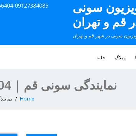
ویزیون سونی
56404-09127384085
ر قم و تهران
ویزیون سونی در شهر قم و تهران
وبلاگ
خانه
نمایندگی سونی قم | 09193056404
Home
نمایندگی 