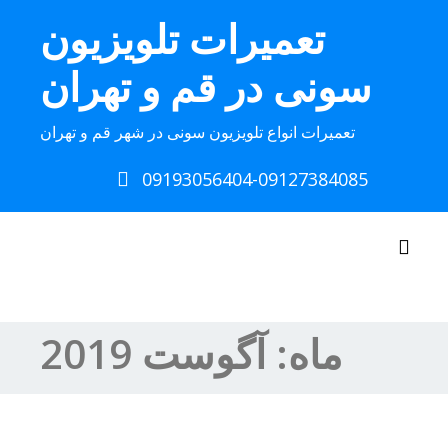
Ski
تعمیرات تلویزیون
t
conten
سونی در قم و تهران
تعمیرات انواع تلویزیون سونی در شهر قم و تهران
09193056404-09127384085
Toggle navigation
ماه:
آگوست 2019