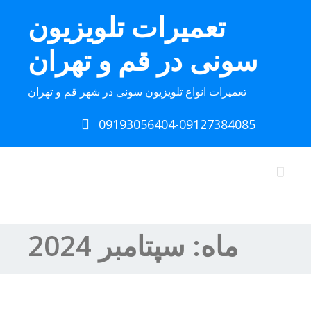
Ski
تعمیرات تلویزیون
t
conten
سونی در قم و تهران
تعمیرات انواع تلویزیون سونی در شهر قم و تهران
09193056404-09127384085
Toggle navigation
ماه:
سپتامبر 2024