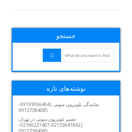
جستجو
نوشته‌های تازه
نمایندگی تلویزیون سونی |09193056404-
09127384085
تعمیر تلویزیون سونی در تهران
|02133641842-02166221407-
09127384085