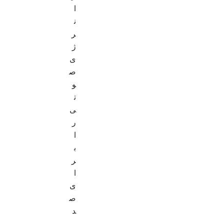
ا
ن
ر
ژ
ی
ص
و
ت
ی
ر
ا
ب
ر
ا
ی
ص
د