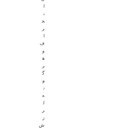
ا
ن
ح
ر
ا
ف
و
ه
ر
گ
و
ن
ه
ل
ر
ز
ش