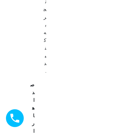
ت
ج
ر
ب
ه
ک
ن
ی
د
.
ص
د
ا
ه
ا
ر
ا