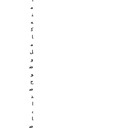
م
ن
ه
ک
ا
م
ل
و
ض
و
ح
ص
د
ا
ب
ا
ص