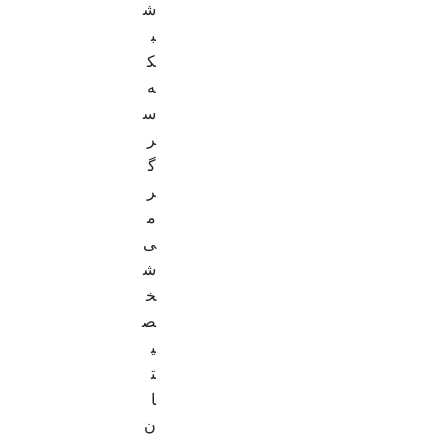
ش
ب
ک
ه
س
ر
گ
ر
م
ی
ش
خ
ص
ی
ت
ا
ن