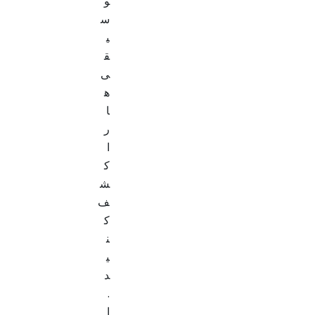
و
س
ی
ق
ی
ه
ا
ر
ا
ک
ش
ف
ک
ن
ی
د
.
ا