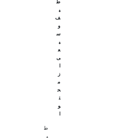
ط
ی
ف
و
س
ی
ع
ی
ا
ز
م
ح
ت
و
ا
ط
ی