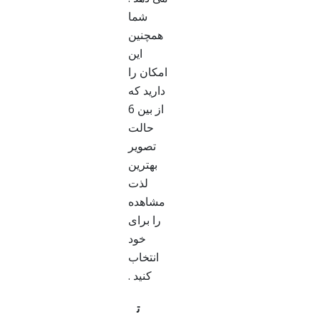
شما
همچنین
این
امکان را
دارید که
از بین 6
حالت
تصویر
بهترین
لذت
مشاهده
را برای
خود
انتخاب
کنید .
ت