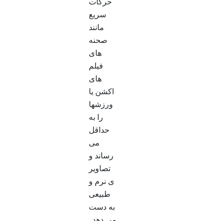
حرکات
سریع
مانند
صحنه
های
فیلم
های
اکشن یا
ورزشها
را به
حداقل
می
رساند و
تصاویر
ی نرم و
طبیعی
به دست
می دهد .