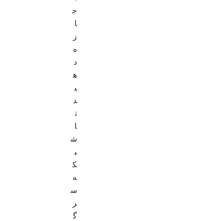
ج
ا
ز
ه
د
ه
ی
د
ت
ا
ش
ب
ک
ه
س
ر
گ