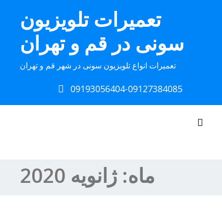
Ski
تعمیرات تلویزیون
t
conten
سونی در قم و تهران
تعمیرات انواع تلویزیون سونی در شهر قم و تهران
09193056404-09127384085
Toggle navigation
ماه:
ژانویه 2020