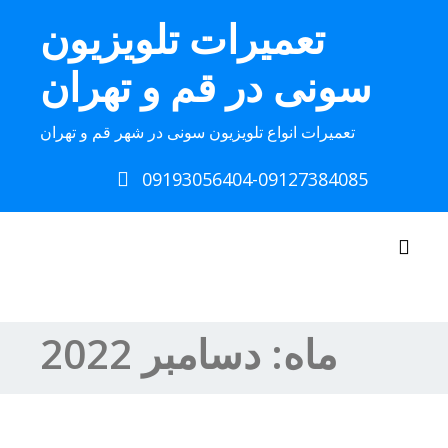
Ski
تعمیرات تلویزیون
t
conten
سونی در قم و تهران
تعمیرات انواع تلویزیون سونی در شهر قم و تهران
09193056404-09127384085
Toggle navigation
ماه:
دسامبر 2022