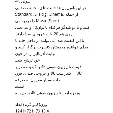
سونی 4K
در این تلویزیون ها حالت های مختلف صدایی
از جمله: Standard ,Dialog, Cinema,
Music ,Sport را تجربه می
کنید و با دو بلندگو هرکدام با توان10 وات, یعنی
روی هم 20 وات خروجی صدا دارند.
با این کیفیت صدا می توانید در داخل خانه با
صدای خواننده محبوبتان کنسرت برگزار کنید و
نهایت آدرنالین را در خون
خود ترشح کنید.
قیمت تلویزیون سونی 4K با کیفیت تصویر
عالی , کنتراست بالا و خروجی صدای فوق
العاده بسیار مقرون به صرفه
است.
وزن و ابعاد تلویزیون سونی 4K بدون پایه
وزن(کیلو گرم) ابعاد
15.4 79×721×1241