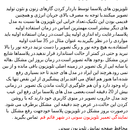
ویزیون های پلاسما توسط باردار کردن گازهای زنون و نئون تولید
ویر میکنند.با توجه به مصرف بالای جریان انرژی و همچنین
یمی بودن این تکنیک،تعداد خرابی این تلویزون ها نسبت به مدل
ی دیگر بیشتر است.مهمترین اساس در زمان استفاده اولیه
اسما،رعایت راه اندازی اولیه پنل است.در زمان استفاده اولیه باید
مواردی را در نظر بگیرید.به عنوان مثال در 35 ساعت اولیه
تفاده،به هیچ وجه نور و رنگ تصویر را دست نزنید درجه نور را بالا
رید و حتی در کمتر از حالت استاندارد قرار ندهید.در پلاسماها شایع
ین مشکل ،وجود هاله تصویر است.در زمان بروز این مشکل ،هاله
 سایه ایی از یک تصویر در زمینه اصلی تلویزیون باقی مانده و از بین
ی رود.هرچند این ایراد در مدل های جدید تا حد بسیاری رفع
ه،اما هنوز هم اتفاق می افتد.برای پیشگیری از این نقص تنها یک
ه وجود دارد و آن هم جلوگیری ازثابت ماندن یک تصویر در زمانی
بیش از 20 دقیقه است.بعضی مدل های پلاسما برای رفع این عیب
د مدل جاروب تصویر در منوی کاربری خود دارند که با روشن
دن این حالت،در عرض چند دقیقه این مشکل برطرف می شود.
صورت بروز مشکل در تلویزیون پلاسما خودجهت رفع مشکل با
ایندگی تعمیر تلویزیون سونی در شهر قائم قم
تماس بگیرید .
افظ صفحه نمایش تلویزیون سونی