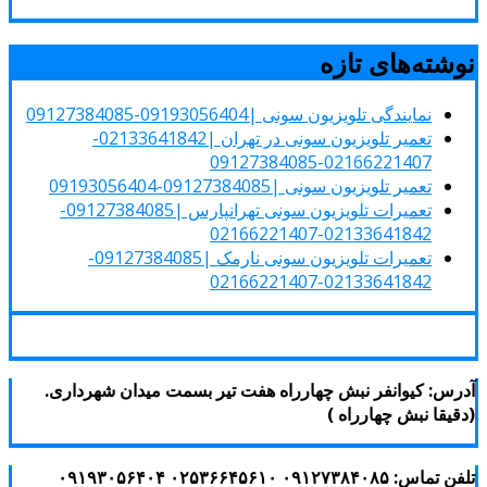
وشته‌های تازه
نمایندگی تلویزیون سونی |09193056404-09127384085
تعمیر تلویزیون سونی در تهران |02133641842-
02166221407-09127384085
تعمیر تلویزیون سونی |09127384085-09193056404
تعمیرات تلویزیون سونی تهرانپارس |09127384085-
02133641842-02166221407
تعمیرات تلویزیون سونی نارمک |09127384085-
02133641842-02166221407
درس: کیوانفر نبش چهارراه هفت تیر بسمت میدان شهرداری.
دقیقا نبش چهارراه )
 تماس: ۰۹۱۲۷۳۸۴۰۸۵ ۰۲۵۳۶۶۴۵۶۱۰ ۰۹۱۹۳۰۵۶۴۰۴