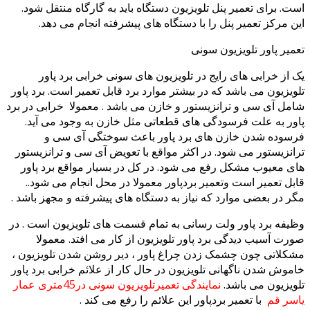
ت. برای تعمیر پنل تلویزیون دستگاه باید به گارگاه منتقل شود.
ن مرکز تعمیر پنل را با دستگاه های پیشرفته انجام می دهد.
میر پاور تلویزیون سونی
 از خرابی های رایج در تلویزیون های سونی خرابی برد پاور
ویزیون می باشد که در بیشتر موارد برد قابل تعمیر است. برد پاور
مل آی سی و ترانزیستور و خازن می باشد . معمولا خرابی در برد
ور به علت فرسودگی های قطعاتی مثل خازن به وجود می آید.
سوده شدن خازن های برد پاور باعث سوختگی آی سی و
انزیستور می شود. در اکثر مواقع با تعویض آی سی و ترانزیستور
ی معیوب مشکل رفع می شود. در کل در بسیار مواقع برد پاور
بل تعمیر است وتعمیر بردپاور معمولا در محل انجام می شود..
ر در بعضی موارد که نیاز به دستگاه های پیشرفته و مجهز باشد .
یفه برد پاور ولت رسانی به تمام قسمت های تلویزیون است . در
رت آسیب دیدگی برد پاور تلویزیون از کار می افتد. معمولا
کلاتی چون چشمک زدن چراغ پاور ، دیر روشن شدن تلویزیون ،
موش شدن ناگهانی تلویزیون در حال کار از علائم خرابی برد پاور
ویزیون می باشد.
نمایندگی تعمیرتلویزیون سونی در45متری عمار
سر قم
با تعمیر بردپاور این علائم را رفع می کند .