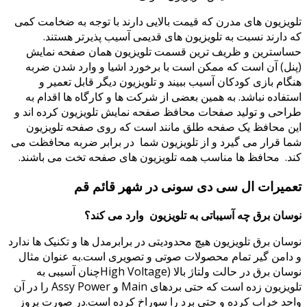
ویزیون‌ های مدرن که قیمت بالایی دارند با توجه به ضخامت کمی
 دارند نسبت به تلویزیون های قدیمی آسیب پذیرتر هستند.
استرین و ظریف ترین قسمت تلویزیون همان صفحه نمایش
نل) آن است که ممکن است با برخورد اشیا و وارد شدن ضربه
گام بازی کودکان آسیب ببیند و تلویزیون دیگر قابل تعمیر و
تفاده نباشد. به همین بعضی از شرکت ها و کارگاه ها اقدام به
احی و تولید صفحات محافظ صفحه نمایش تلویزیون کرده اند و
ن محافظ یک صفحه طلق‌ مانند است که روی صفحه تلویزیون
ا قرار می گیرد و از تلویزیون شما در برابر ضربه محافظت می
د. محافظ ها مناسب همه تلویزیون های صفحه تخت می باشند.
عمیرات ال سی دی سونی در شهر قائم قم
سان برق چه آسیباتی به تلویزیون وارد می کند؟
سان برق تلویزیون هیچ محدودیتی در برابرمدل ها و تکنیک ها ندارد
دامن گیر تمام محصولات صوتی و تصویری است.به عنوان مثال
نوسان برق در حالت ولتاژ بالا (High Voltageچنان آسیبی به
تلویزیون زده است که حتی بردهای Main و Assy Power را در آن
حد خراب کرده و حتی برد را سوراخ کرده است.در صورت بروز