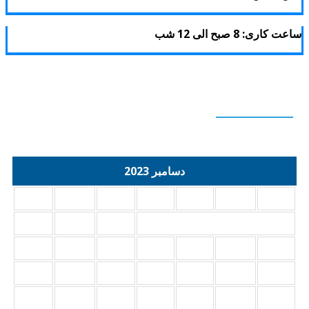
عت کاری: 8 صبح الی 12 شب
Calendar
دسامبر 2023
د
س
چ
پ
ج
ش
ی
3
2
1
10
9
8
7
6
5
4
17
16
15
14
13
12
11
24
23
22
21
20
19
18