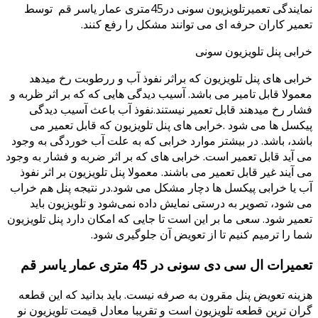
نمایندگی تعمیرتلویزیون سونی در45متری عمار یاسر قم توسط
میر کاران حرفه ای می توانند مشکل را رفع کنند.
ابی پنل تلویزیون سونی
ابی های پنل تلویزیون که براثر نفوذ آب و ررطوبت رخ میدهد
مولا قابل تامیر می باشد. آسیب دیدگی هایی که که بر اثر ظربه و
ار رخ میدهند قابل تعمیر نیستند.نفوذ آب باعث آسیب دیدگی
کسل ها می شود .خرابی های پنل تلویزیون که قابل تعمیر می
شد، باشد. در بیشتر موارد خرابی که به علت آب خوردگی به وجود
 آید قابل تعمیر است. خرابی های که بر اثر ضربه و فشار به وجود
 آیند غیر قابل تعمیر می باشند. معمولا پنل تلویزیون بر اثر نفوذ
 یا خرابی پیکسل ها دچار مشکل می شود.در نتیجه پنل هم خراب
 شود، تصویر به درستی نمایش داده نمی‌شود و تلویزیون باید
میر شود. سعی ما بر این است تا جایی که امکان دارد پنل تلویزیون
ا را ترمیم کنیم تا از تعویض آن جلوگیری شود.
میرات ال سی دی سونی در 45 متری عمار یاسر قم
ینه تعویض پنل مقرون به صرفه نیست. باید بدانید که این قطعه
ان ترین قطعه تلویزیون است و تقریبا معادل قیمت تلویزیون نو