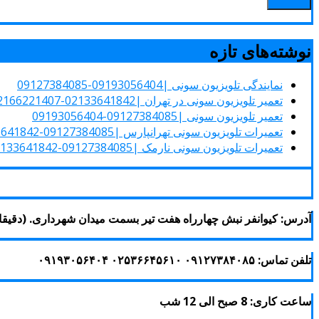
نوشته‌های تازه
نمایندگی تلویزیون سونی |09193056404-09127384085
تعمیر تلویزیون سونی در تهران |02133641842-02166221407-09127384085
تعمیر تلویزیون سونی |09127384085-09193056404
تعمیرات تلویزیون سونی تهرانپارس |09127384085-02133641842-02166221407
تعمیرات تلویزیون سونی نارمک |09127384085-02133641842-02166221407
آدرس: کیوانفر نبش چهارراه هفت تیر بسمت میدان شهرداری. (دقیقا 
تلفن تماس: ۰۹۱۲۷۳۸۴۰۸۵ ۰۲۵۳۶۶۴۵۶۱۰ ۰۹۱۹۳۰۵۶۴۰۴
ساعت کاری: 8 صبح الی 12 شب