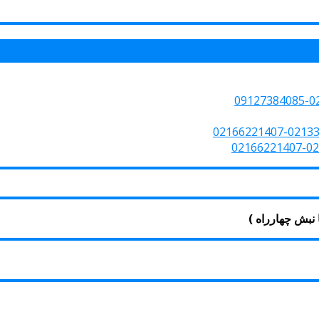
نبش چهارراه )