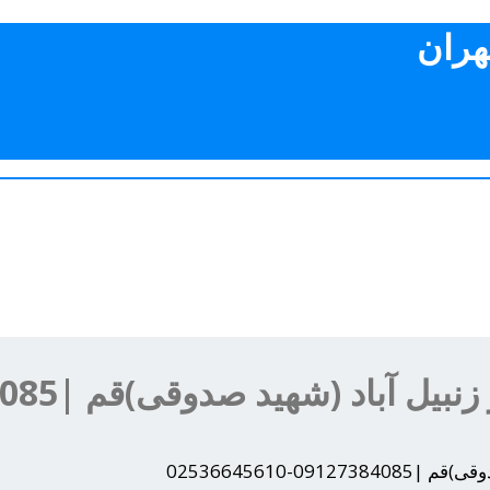
هران
شهید صدوقی)قم |09127384085-02536645610
0-02536645610