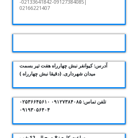
|09127384085-02133641842-
02166221407
آدرس: کیوانفر نبش چهارراه هفت تیر بسمت
میدان شهرداری. (دقیقا نبش چهارراه )
تلفن تماس: ۰۹۱۲۷۳۸۴۰۸۵ ۰۲۵۳۶۶۴۵۶۱۰
۰۹۱۹۳۰۵۶۴۰۴
ساعت کاری: 8 صبح الی 12 شب