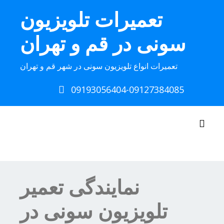
Ski
تعمیرات تلویزیون
t
conten
سونی در قم و تهران
تعمیرات انواع تلویزیون سونی در شهر قم و تهران
09193056404-09127384085
Toggle navigation
نمایندگی تعمیر
تلویزیون سونی در