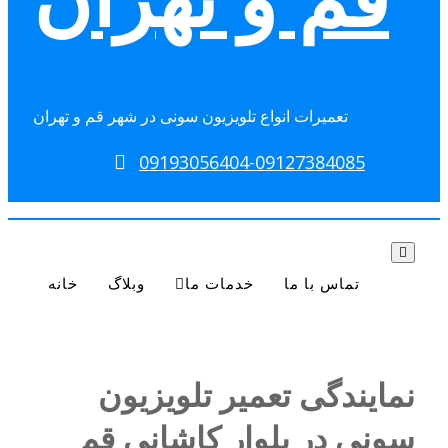
تعمیرات انواع تلویزیون سونی در شهر قم و تهران
09193056404-09127384085
Toggle navigation
تماس با ما
خدمات ما
وبلاگ
خانه
نمایندگی تعمیر تلویزیون
سونی در بلوار کاشانی قم