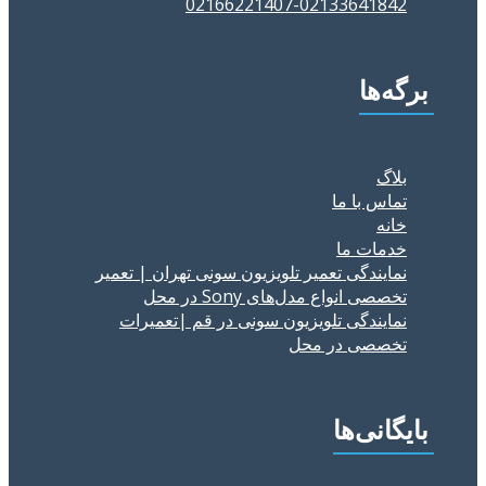
02133641842-02166221407
برگه‌ها
بلاگ
تماس با ما
خانه
خدمات ما
نمایندگی تعمیر تلویزیون سونی تهران | تعمیر
تخصصی انواع مدل‌های Sony در محل
نمایندگی تلویزیون سونی در قم |تعمیرات
تخصصی در محل
بایگانی‌ها