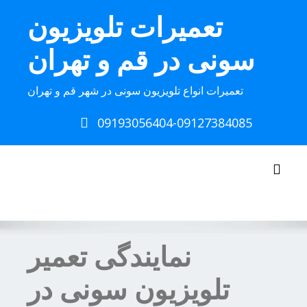
Ski
تعمیرات تلویزیون
t
conten
سونی در قم و تهران
تعمیرات انواع تلویزیون سونی در شهر قم و تهران
09193056404-09127384085
Toggle navigation
نمایندگی تعمیر
تلویزیون سونی در