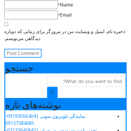
Name
*
Email
*
ذخیره نام، ایمیل و وبسایت من در مرورگر برای زمانی که دوباره
دیدگاهی می‌نویسم.
جستجو
نوشته‌های تازه
نمایندگی تلویزیون سونی |09193056404-
09127384085
تعمیر تلویزیون سونی در تهران |02133641842-