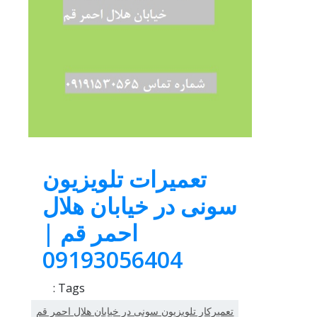
تعمیرات تلویزیون
سونی در خیابان هلال
احمر قم |
09193056404
Tags :
تعمیرکار تلویزیون سونی در خیابان هلال احمر قم