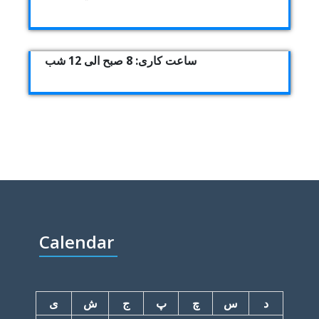
ساعت کاری: 8 صبح الی 12 شب
Calendar
د
س
چ
پ
ج
ش
ی