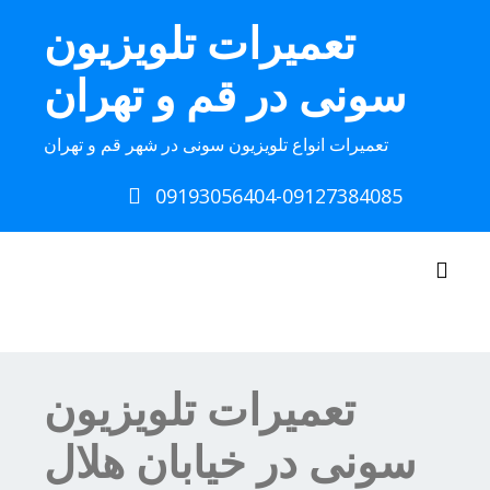
Ski
تعمیرات تلویزیون
t
conten
سونی در قم و تهران
تعمیرات انواع تلویزیون سونی در شهر قم و تهران
09193056404-09127384085
Toggle navigation
تعمیرات تلویزیون
سونی در خیابان هلال