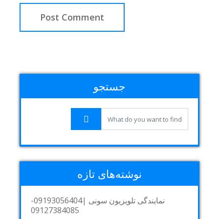
جستجو
نوشته‌های تازه
نمایندگی تلویزیون سونی |09193056404-
09127384085