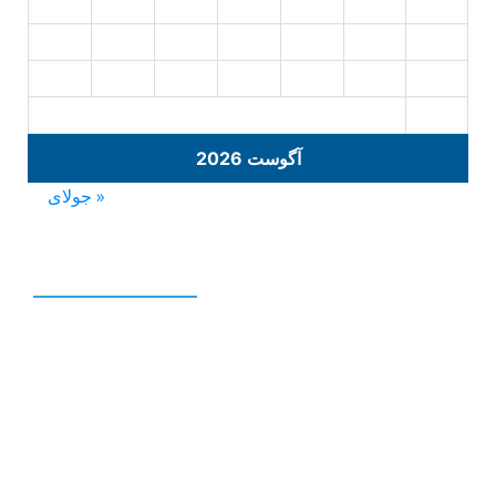
16
15
14
13
12
11
10
23
22
21
20
19
18
17
30
29
28
27
26
25
24
31
آگوست 2026
« جولای
نوشته‌های تازه
نمایندگی تلویزیون سونی |09193056404-
09127384085
تعمیر تلویزیون سونی در تهران |02133641842-
02166221407-09127384085
تعمیر تلویزیون سونی |09127384085-
09193056404