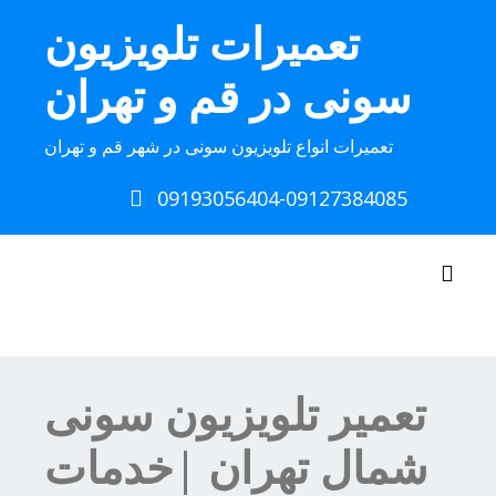
Ski
تعمیرات تلویزیون
t
conten
سونی در قم و تهران
تعمیرات انواع تلویزیون سونی در شهر قم و تهران
09193056404-09127384085
Toggle navigation
تعمیر تلویزیون سونی
شمال تهران |خدمات