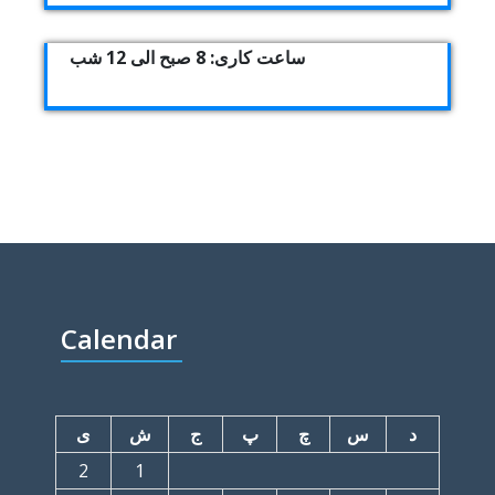
ساعت کاری: 8 صبح الی 12 شب
Calendar
د
س
چ
پ
ج
ش
ی
2
1