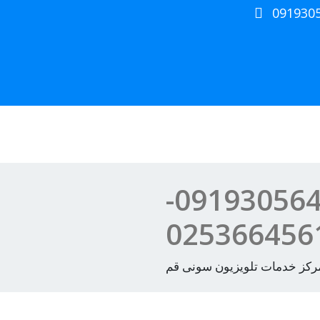
091930
سرویس کار تلویزیون سونی قم | 09193056404-
025366456