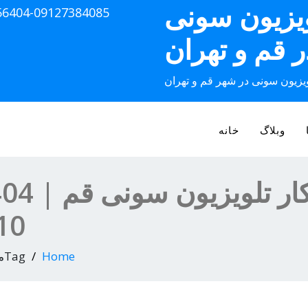
ویزیون سونی
56404-09127384085
ر قم و تهران
ویزیون سونی در شهر قم و تهران
وبلاگ
خانه
10
Home
Tagمرکز خدمات تلویزیون سونی قم