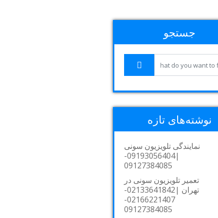
جستجو
نوشته‌های تازه
نمایندگی تلویزیون سونی
|09193056404-
09127384085
تعمیر تلویزیون سونی در
تهران |02133641842-
02166221407-
09127384085