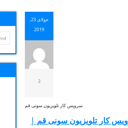
جولای 23,
2019
2
یس کار تلویزیون سونی قم |