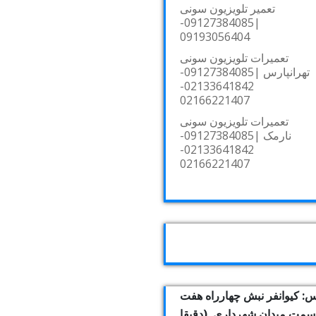
تعمیر تلویزیون سونی
|09127384085-
09193056404
تعمیرات تلویزیون سونی
تهرانپارس |09127384085-
02133641842-
02166221407
تعمیرات تلویزیون سونی
نارمک |09127384085-
02133641842-
02166221407
: کیوانفر نبش چهارراه هفت
بسمت میدان شهرداری. (دقیقا