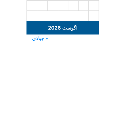
30
29
28
27
26
25
24
31
آگوست 2026
« جولای