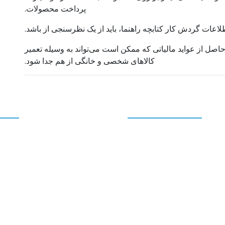
پرداخت محصولات.
طلاعات گردش کار کتابچه راهنما، باید از یک نظرسنجی از باشد.
حاصل از عواید مالیاتی که ممکن است می‌تواند به وسیله تعمیر
کالاهای شخصی و خانگی از هم جدا شود.
نوشته‌های تازه
برگه
نمایندگی تلویزیون سونی
ب
|09193056404-
تماس با
09127384085
خ
تعمیر تلویزیون سونی در
خدمات
تهران |02133641842-
نمایندگی تعمیر تلویز
02166221407-
سونی تهران | تعمیر تخ
09127384085
انواع مدل‌های Sony در محل