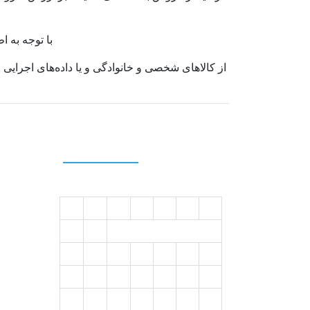
با توجه به ا
از کالاهای شخصی و خانوادگی و یا داده‌های اجرایی 
Calendar
د
س
چ
پ
ج
ش
ی
2
1
9
8
7
6
5
4
3
16
15
14
13
12
11
10
23
22
21
20
19
18
17