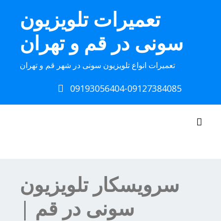
Ski
تعمیرات تلویزیون
t
conten
سونی در قم و تهران
تعمیرات انواع تلویزیون سونی در شهر قم و تهران
09193056404-09127384085
Toggle navigation
سرویسکار تلویزیون
سونی در قم |