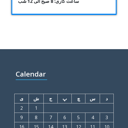
ساعت کاری: 8 صبح الی 12 شب
Calendar
د
س
چ
پ
ج
ش
ی
2
1
9
8
7
6
5
4
3
16
15
14
13
12
11
10