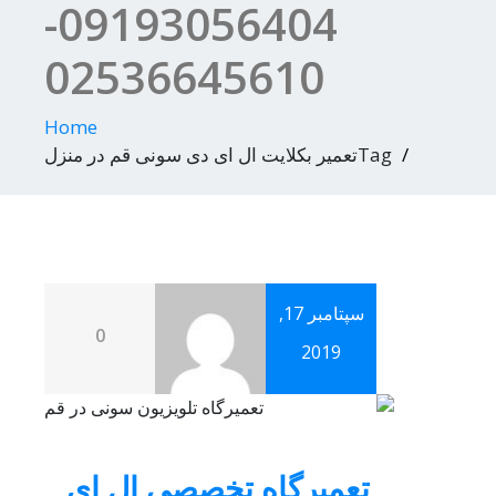
09193056404-
02536645610
Home
Tagتعمیر بکلایت ال ای دی سونی قم در منزل
سپتامبر 17,
0
2019
تعمیرگاه تخصصی ال ای