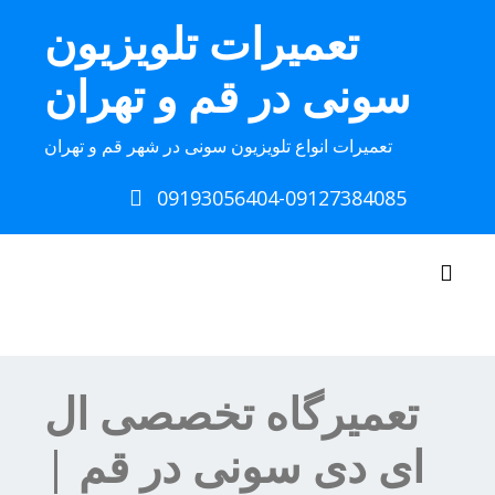
Ski
تعمیرات تلویزیون
t
conten
سونی در قم و تهران
تعمیرات انواع تلویزیون سونی در شهر قم و تهران
09193056404-09127384085
Toggle navigation
تعمیرگاه تخصصی ال
ای دی سونی در قم |