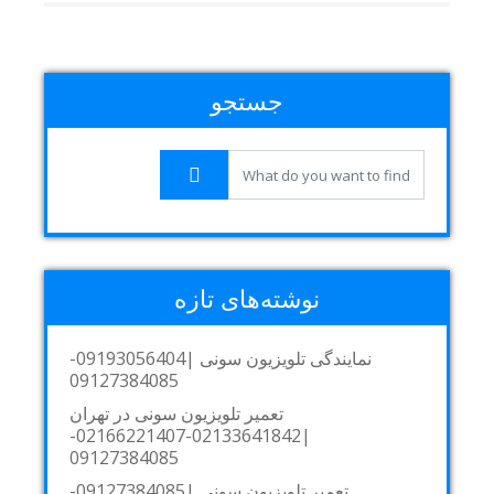
جستجو
نوشته‌های تازه
نمایندگی تلویزیون سونی |09193056404-
09127384085
تعمیر تلویزیون سونی در تهران
|02133641842-02166221407-
09127384085
تعمیر تلویزیون سونی |09127384085-