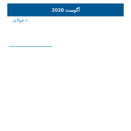
آگوست 2026
« جولای
نوشته‌های تازه
نمایندگی تلویزیون سونی |09193056404-
09127384085
تعمیر تلویزیون سونی در تهران |02133641842-
02166221407-09127384085
تعمیر تلویزیون سونی |09127384085-
09193056404
تعمیرات تلویزیون سونی تهرانپارس |09127384085-
02133641842-02166221407
تعمیرات تلویزیون سونی نارمک |09127384085-
02133641842-02166221407