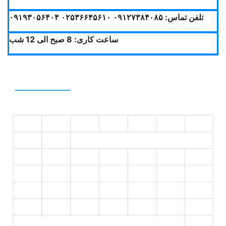
تلفن تماس: ۰۹۱۲۷۳۸۴۰۸۵ ۰۲۵۳۶۶۴۵۶۱۰ ۰۹۱۹۳۰۵۶۴۰۴
ساعت کاری: 8 صبح الی 12 شب
Calendar
د
س
چ
پ
ج
ش
ی
2
1
9
8
7
6
5
4
3
16
15
14
13
12
11
10
23
22
21
20
19
18
17
30
29
28
27
26
25
24
31