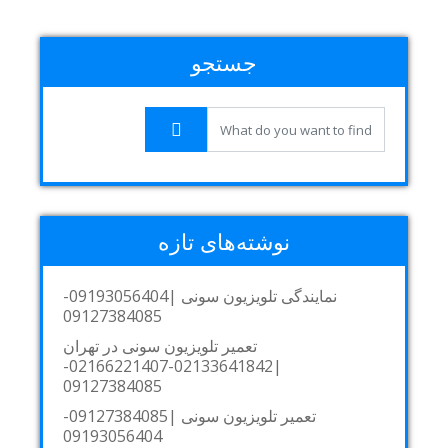
جستجو
نوشته‌های تازه
نمایندگی تلویزیون سونی |09193056404-
09127384085
تعمیر تلویزیون سونی در تهران
|02133641842-02166221407-
09127384085
تعمیر تلویزیون سونی |09127384085-
09193056404