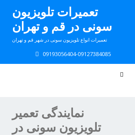
Ski
تعمیرات تلویزیون
t
conten
سونی در قم و تهران
تعمیرات انواع تلویزیون سونی در شهر قم و تهران
09193056404-09127384085
Toggle navigation
نمایندگی تعمیر
تلویزیون سونی در