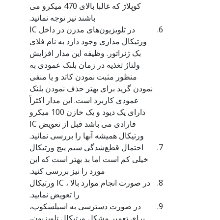
کوپلاژ که غالبا بالای 470 میکرو می
باشند نیز توجه نمائید.
در تلویزیون‌های مدرن در داخل IC
ورتیکال مداری وجود دارد به نام فلای
بک ژنراتور. وظیفه این مدار افزایش
ولتاژ تغذیه در زمان بلنک عمودی به
منظور مثبت نمودن کاتد و یا منفی
نمودن گرید برای بهتر حذف نمودن بلنک
عمودی کاربرد است. این مدار اکثراً
دارای یک دیود و یک خازن 100 میکرو
فارادی می باشد قبل از تعویض IC
ورتیکال همیشه آنها را بررسی نمائید.
احتمال قطع‌شدگی سیم پیچ ورتیکال
خیلی کم است اما بد بهتر است که این
مورد را نیز بررسی کنید.
در صورت انجام موارد بالا ، IC ورتیکال
را تعویض نمایید.
در صورت دسترسی به اسیلسکوپ،
برای تعمیر مشکل ورتیکال تلویزیون،