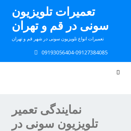
Ski
تعمیرات تلویزیون
t
conten
سونی در قم و تهران
تعمیرات انواع تلویزیون سونی در شهر قم و تهران
09193056404-09127384085
Toggle navigation
نمایندگی تعمیر
تلویزیون سونی در