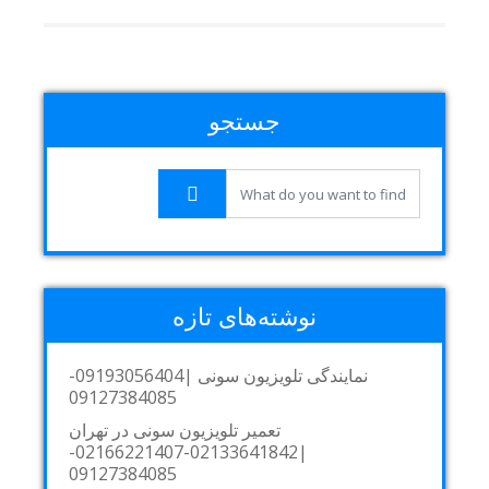
جستجو
نوشته‌های تازه
نمایندگی تلویزیون سونی |09193056404-
09127384085
تعمیر تلویزیون سونی در تهران
|02133641842-02166221407-
09127384085