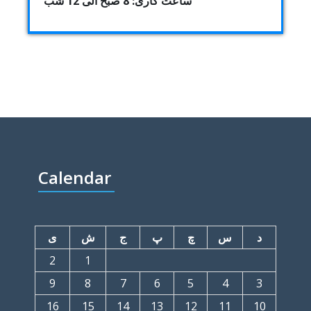
ساعت کاری: 8 صبح الی 12 شب
Calendar
د
س
چ
پ
ج
ش
ی
2
1
9
8
7
6
5
4
3
16
15
14
13
12
11
10