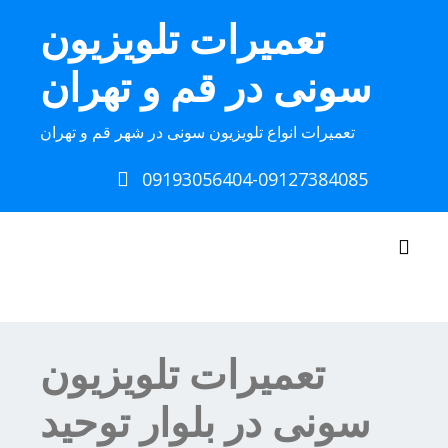
Ski
تعمیرات تلویزیون
t
conten
سونی در قم و تهران
تعمیرات انواع تلویزیون سونی در شهر قم و تهران
09193056404-09127384085
Toggle navigation
تعمیرات تلویزیون
سونی در بلوار توحید