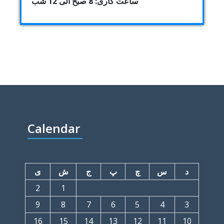
ساعت کاری: 8 صبح الی 12 شب
Calendar
د
س
چ
پ
ج
ش
ی
2
1
9
8
7
6
5
4
3
16
15
14
13
12
11
10