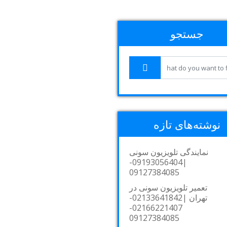
جستجو
نوشته‌های تازه
نمایندگی تلویزیون سونی
|09193056404-
09127384085
تعمیر تلویزیون سونی در
تهران |02133641842-
02166221407-
09127384085