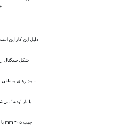
بر
دلیل این کار این ا
شکل سیگنال را 
– مدارهای منطقی – 
با بار “بدنه” می‌
چیپ 