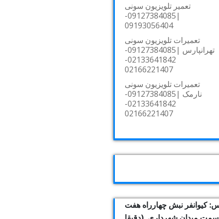
تعمیر تلویزیون سونی
|09127384085-
09193056404
تعمیرات تلویزیون سونی
تهرانپارس |09127384085-
02133641842-
02166221407
تعمیرات تلویزیون سونی
نارمک |09127384085-
02133641842-
02166221407
: کیوانفر نبش چهارراه هفت
بسمت میدان شهرداری. (دقیقا