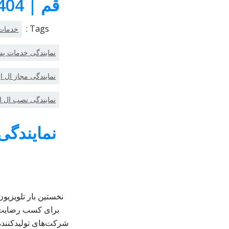
قم | 09193056404-2536645610
Tags :
خدمات
نمایندگی خدمات پ
نمایندگی مجاز ال 
نمایندگی نصب ال 
نمایندگی
نخستین بار تلویزیو
برای کسب رضایت ک
شرکت‌های تولید‌کنند