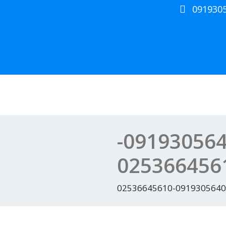
091930
نمایندگی ال ای دی سونی در قم | 09193056404-
025366456