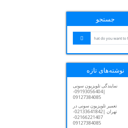
جستجو
نوشته‌های تازه
نمایندگی تلویزیون سونی
|09193056404-
09127384085
تعمیر تلویزیون سونی در
تهران |02133641842-
02166221407-
09127384085