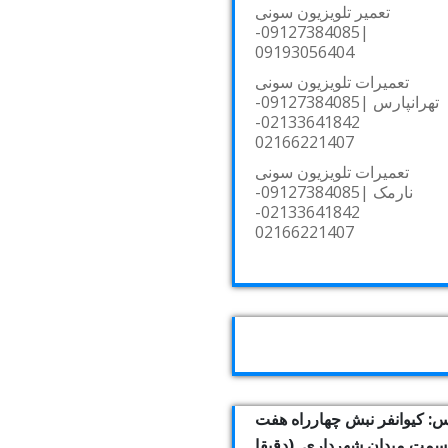
تعمیر تلویزیون سونی
|09127384085-
09193056404
تعمیرات تلویزیون سونی
تهرانپارس |09127384085-
02133641842-
02166221407
تعمیرات تلویزیون سونی
نارمک |09127384085-
02133641842-
02166221407
: کیوانفر نبش چهارراه هفت
بسمت میدان شهرداری. (دقیقا