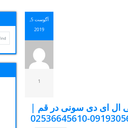
آگوست 5,
2019
1
ی ال ای دی سونی در قم |
09193056404-025