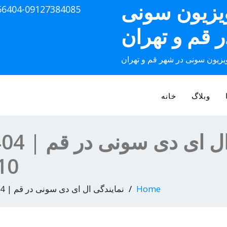
ویزیون سونی
56404-09127384085
ر قم و تهران
ویزیون سونی در شهر قم و تهران
وبلاگ
خانه
10
Home
نمایندگی ال ای دی سونی در قم | 09193056404-02536645610