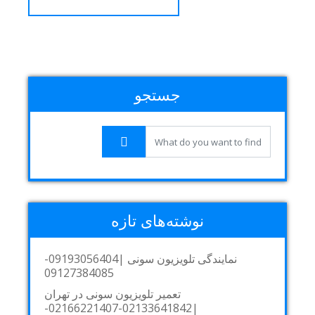
جستجو
نوشته‌های تازه
نمایندگی تلویزیون سونی |09193056404-
09127384085
تعمیر تلویزیون سونی در تهران
|02133641842-02166221407-