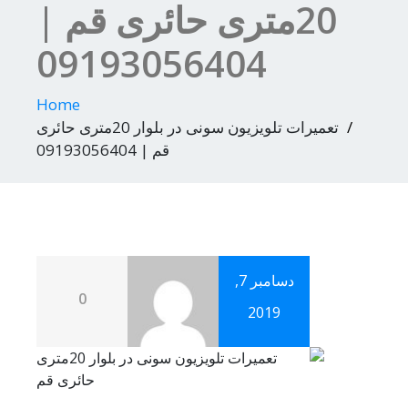
20متری حائری قم |
09193056404
Home
تعمیرات تلویزیون سونی در بلوار 20متری حائری
قم | 09193056404
دسامبر 7,
0
2019