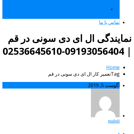
|09193056404
تعمیرات تلویزیون سونی 20 متری امام حسین قم
|09193056404
تماس با ما
نمایندگی ال ای دی سونی در قم
| 09193056404-02536645610
Home
Tagتعمیر کار ال ای دی سونی در قم
آگوست 5, 2019
mahdi