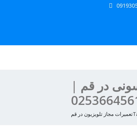
091930
سونی در قم |
لویزیون در قم