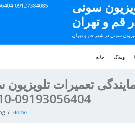
ویزیون سونی
56404-09127384085
ر قم و تهران
ویزیون سونی در شهر قم و تهران
وبلاگ
خانه
مایندگی تعمیرات تلویزیون 
09193056404-02536645610
Home
Tagتعمیرات مجاز ت