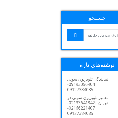
جستجو
نوشته‌های تازه
نمایندگی تلویزیون سونی
|09193056404-
09127384085
تعمیر تلویزیون سونی در
تهران |02133641842-
02166221407-
09127384085