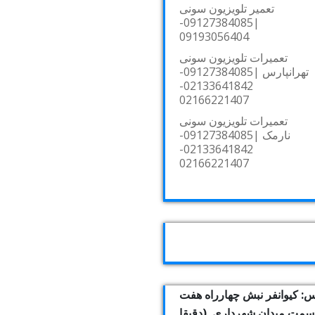
تعمیر تلویزیون سونی
|09127384085-
09193056404
تعمیرات تلویزیون سونی
تهرانپارس |09127384085-
02133641842-
02166221407
تعمیرات تلویزیون سونی
نارمک |09127384085-
02133641842-
02166221407
: کیوانفر نبش چهارراه هفت
بسمت میدان شهرداری. (دقیقا