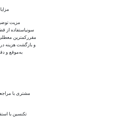
مزایا
مزیت توضیح
سونیاستفاده از قط
مقررکمترین معطلی 
و بازگشت هزینه در
به‌موقع و د
مشتری با مراجعه
تکنسین با است