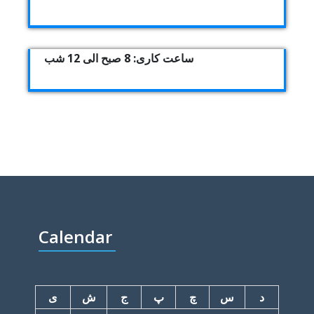
ساعت کاری: 8 صبح الی 12 شب
Calendar
د
س
چ
پ
ج
ش
ی