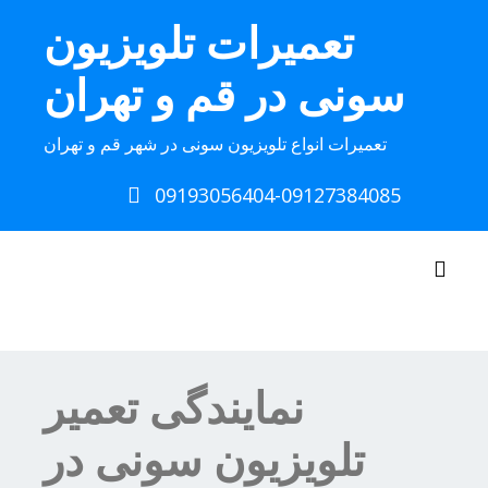
Ski
تعمیرات تلویزیون
t
conten
سونی در قم و تهران
تعمیرات انواع تلویزیون سونی در شهر قم و تهران
09193056404-09127384085
Toggle navigation
نمایندگی تعمیر
تلویزیون سونی در