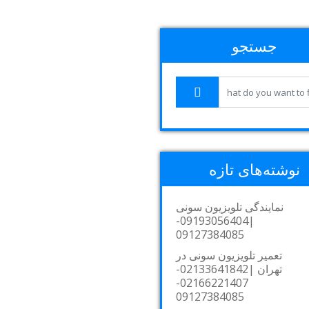
جستجو
نوشته‌های تازه
نمایندگی تلویزیون سونی
|09193056404-
09127384085
تعمیر تلویزیون سونی در
تهران |02133641842-
02166221407-
09127384085