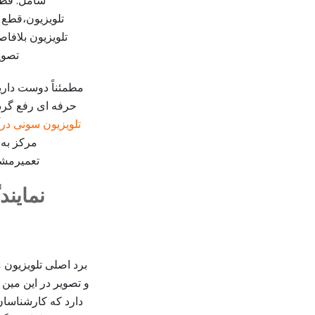
شامل: قطع 
تلویزیون،قطع 
تلویزیون بلافا
تصوی
مطمئناً دوست داری
حرفه ای رفع گردد
تلویزیون سونی درآ
مرکز به
تعمیرمشک
نماین
برد اصلی تلویزیون 
و تصویر در این مین
دارد که کارشناسان 