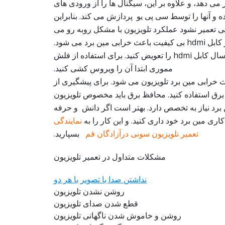
می دهد، و علاوه بر این، سیگنال ها را از ورودی های
و آنها را توسط سی پی یو پردازش می کند. بنابراین
ی تعمیر نشود عملکرد تلویزیون با مشکل روبه رو می
شود. اکثرا استفاده از کابل hdmi بی کیفیت باعث خرابی مین برد می شود.
بهتر است هر چند سال کابل hdmi را تعویض کنید. برای استفاده از فلش
مموری ابتدا آن را ویروس کشی کنید.
خرابی مین برد تلویزیون می شود. برای پیشگیری از
رق استفاده کنید. محافظ برق باید مخصوص تلویزیون
 برد نیاز به تخصص دارد. بهتر است اگر دانش و حرفه
اری مین برد خود داری کنید. و این کار را به
نمایندگی
تعمیر تلویزیون سونی درآزادگان قم
بسپارید.
مشکلات متداول در تعمیر تلویزیون
نداشتن صدا یا تصویر یا هر دو
روشن نشدن تلویزیون
قطع شدن صدای تلویزیون
روشن و خاموش شدن ناگهانی تلویزیون