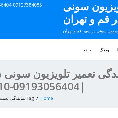
ویزیون سونی
56404-09127384085
ر قم و تهران
ویزیون سونی در شهر قم و تهران
وبلاگ
خانه
ندگی تعمیر تلویزیون سونی د
|09193056404-02536645610
Home
Tagنمایندگی تعمیر ال ای دی سونی در آزادگان قم