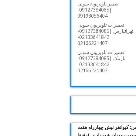
تعمیر تلویزیون سونی
|09127384085-
09193056404
تعمیرات تلویزیون سونی
تهرانپارس |09127384085-
02133641842-
02166221407
تعمیرات تلویزیون سونی
نارمک |09127384085-
02133641842-
02166221407
: کیوانفر نبش چهارراه هفت
بسمت میدان شهرداری. (دقیقا