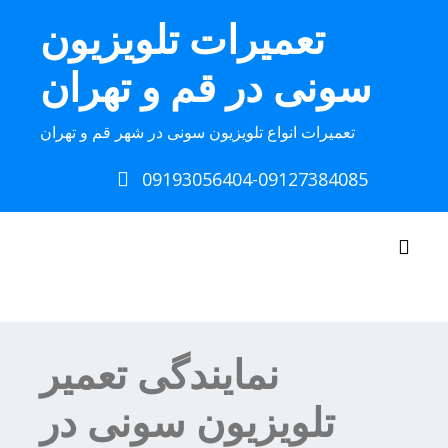
Ski
تعمیرات تلویزیون
t
conten
سونی در قم و تهران
تعمیرات انواع تلویزیون سونی در شهر قم و تهران
09193056404-09127384085
Toggle navigation
نمایندگی تعمیر
تلویزیون سونی در