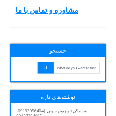
مشاوره و تماس با ما
جستجو
نوشته‌های تازه
نمایندگی تلویزیون سونی |09193056404-