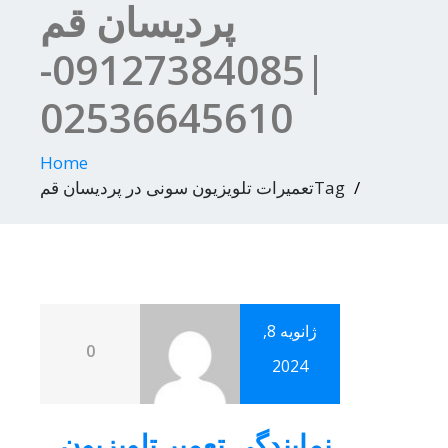
پردیسان قم
|09127384085-
02536645610
Home
Tagتعمیرات تلویزیون سونی در پردیسان قم
ژانویه 8,
0
2024
نمایندگی تعمیر تلویزیون