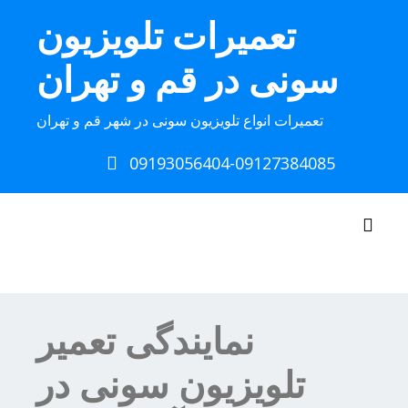
Ski
تعمیرات تلویزیون
t
conten
سونی در قم و تهران
تعمیرات انواع تلویزیون سونی در شهر قم و تهران
09193056404-09127384085
Toggle navigation
نمایندگی تعمیر
تلویزیون سونی در