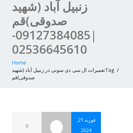
زنبیل آباد (شهید
صدوقی)قم
|09127384085-
02536645610
Home
Tagتعمیرات ال سی دی سونی در زنبیل آباد (شهید
صدوقی)قم
فوریه 21,
0
2024