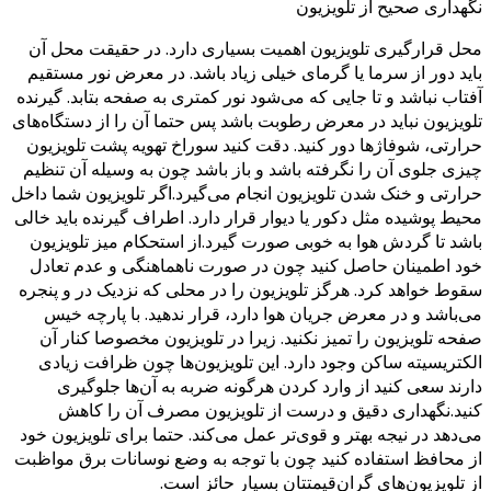
نگهداری صحیح از تلویزیون‌
محل قرارگیری تلویزیون اهمیت بسیاری دارد. در حقیقت محل آن
باید دور از سرما یا گرمای خیلی زیاد باشد. در معرض نور مستقیم
آفتاب نباشد و تا جایی که می‌شود نور کمتری به صفحه بتابد. گیرنده
تلویزیون نباید در معرض رطوبت باشد پس حتما آن را از دستگاه‌های
حرارتی، شوفاژها دور کنید. دقت کنید سوراخ تهویه پشت تلویزیون
چیزی جلوی آن را نگرفته باشد و باز باشد چون به وسیله آن تنظیم
حرارتی و خنک شدن تلویزیون انجام می‌گیرد.اگر تلویزیون شما داخل
محیط پوشیده مثل دکور یا دیوار قرار دارد. اطراف گیرنده باید خالی
باشد تا گردش هوا به خوبی صورت گیرد.از استحکام میز تلویزیون
خود اطمینان حاصل کنید چون در صورت ناهماهنگی و عدم تعادل
سقوط خواهد کرد. هرگز تلویزیون را در محلی که نزدیک در و پنجره
می‌باشد و در معرض جریان هوا دارد، قرار ندهید. با پارچه خیس
صفحه تلویزیون را تمیز نکنید. زیرا در تلویزیون مخصوصا کنار آن
الکتریسیته ساکن وجود دارد. این تلویزیون‌ها چون ظرافت زیادی
دارند سعی کنید از وارد کردن هرگونه ضربه به آن‌ها جلوگیری
کنید.نگهداری دقیق و درست از تلویزیون مصرف آن را کاهش
می‌دهد در نیجه بهتر و قوی‌تر عمل می‌کند. حتما برای تلویزیون خود
از محافظ استفاده کنید چون با توجه به وضع نوسانات برق مواظبت
از تلویزیون‌های گران‌قیمتتان بسیار حائز است.