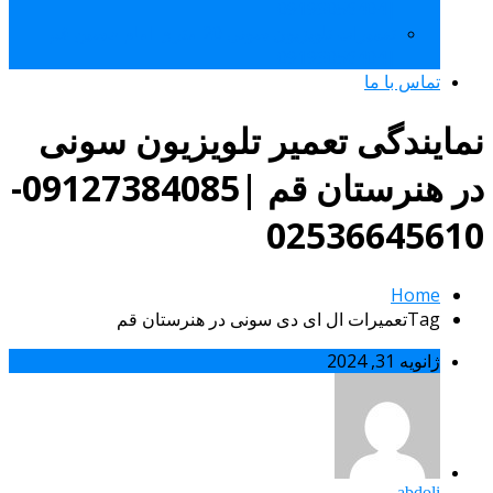
|09193056404
تعمیرات تلویزیون سونی 20 متری امام حسین قم
|09193056404
تماس با ما
نمایندگی تعمیر تلویزیون سونی
در هنرستان قم |09127384085-
02536645610
Home
Tagتعمیرات ال ای دی سونی در هنرستان قم
ژانویه 31, 2024
abdoli