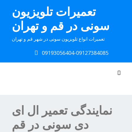
Ski
تعمیرات تلویزیون
t
conten
سونی در قم و تهران
تعمیرات انواع تلویزیون سونی در شهر قم و تهران
09193056404-09127384085
Toggle navigation
نمایندگی تعمیر ال ای
دی سونی در قم