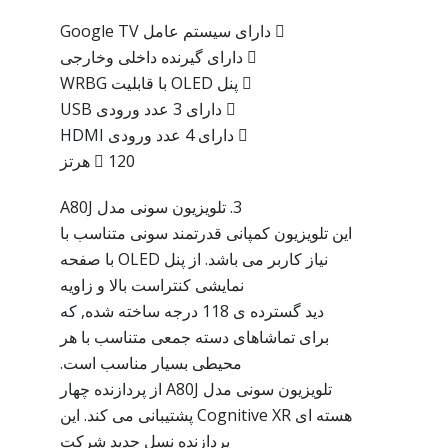
 دارای سیستم عامل Google TV
 دارای گیرنده داخلی وخارجی
 پنل OLED با قابلیت WRBG
 دارای 3 عدد ورودی USB
 دارای 4 عدد ورودی HDMI
 120 هرتز
3. تلویزیون سونی مدل A80J
این تلویزیون کمپانی قدرتمند سونی متناسب با
نیاز کاربر می باشد. از پنل OLED با صفحه
نمایشی کنتراست بالا و زاویه
دید گسترده ی 118 درجه ساخته شده, که
برای تماشاهای دسته جمعی متناسب با هر
محیطی بسیار مناسب است.
تلویزیون سونی مدل A80J از پردازنده چهار
هسته ای Cognitive XR پشتیبانی می کند. این
پردازنده نسل جدید شرکت