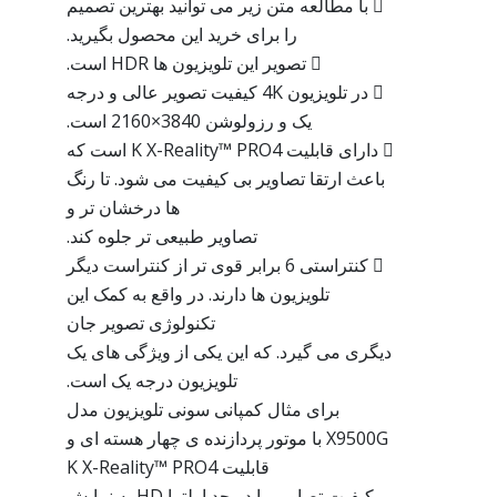
 با مطالعه متن زیر می توانید بهترین تصمیم
را برای خرید این محصول بگیرید.
 تصویر این تلویزیون ها HDR است.
 در تلویزیون 4K کیفیت تصویر عالی و درجه
یک و رزولوشن 3840×2160 است.
 دارای قابلیت K X-Reality™ PRO4 است که
باعث ارتقا تصاویر بی کیفیت می شود. تا رنگ
ها درخشان تر و
تصاویر طبیعی تر جلوه کند.
 کنتراستی 6 برابر قوی تر از کنتراست دیگر
تلویزیون ها دارند. در واقع به کمک این
تکنولوژی تصویر جان
دیگری می گیرد. که این یکی از ویژگی های یک
تلویزیون درجه یک است.
برای مثال کمپانی سونی تلویزیون مدل
X9500G با موتور پردازنده ی چهار هسته ای و
قابلیت K X-Reality™ PRO4
کیفیت تصاویر را در حد اولترا HD به نمایش