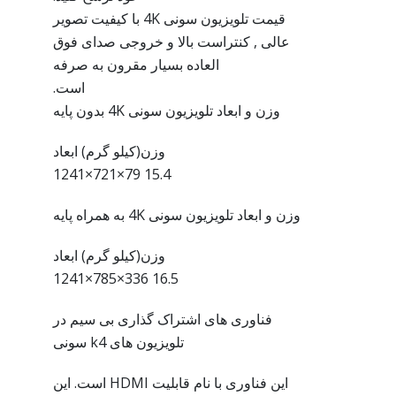
قیمت تلویزیون سونی 4K با کیفیت تصویر
عالی , کنتراست بالا و خروجی صدای فوق
العاده بسیار مقرون به صرفه
است.
وزن و ابعاد تلویزیون سونی 4K بدون پایه
وزن(کیلو گرم) ابعاد
15.4 79×721×1241
وزن و ابعاد تلویزیون سونی 4K به همراه پایه
وزن(کیلو گرم) ابعاد
16.5 336×785×1241
فناوری های اشتراک گذاری بی سیم در
تلویزیون های k4 سونی
این فناوری با نام قابلیت HDMI است. این