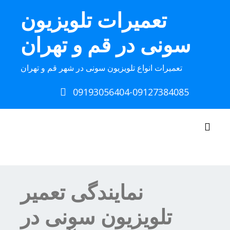
Ski
تعمیرات تلویزیون
t
conten
سونی در قم و تهران
تعمیرات انواع تلویزیون سونی در شهر قم و تهران
09193056404-09127384085
Toggle navigation
نمایندگی تعمیر
تلویزیون سونی در